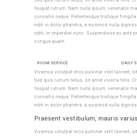
Sed quis rutrum tellus, sit amet viverra felis. 
feugiat rutrum. Nam nulla ipsum, venenatis mal
convallis neque. Pellentesque tristique fringi
nibh in dolor pharetra, a euismod nulla digniss
nibh, in imperdiet nunc. Suspendisse eu ante p
congue quam.
ROOM SERVICE
DAILY 
Vivamus volutpat eros pulvinar velit laoreet, s
Sed quis rutrum tellus, sit amet viverra felis. 
feugiat rutrum. Nam nulla ipsum, venenatis mal
convallis neque. Pellentesque tristique fringi
nibh in dolor pharetra, a euismod nulla digniss
Praesent vestibulum, mauris variu
Vivamus volutpat eros pulvinar velit laoreet, s