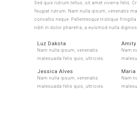
Sed quis rutrum tellus, sit amet viverra felis. 
feugiat rutrum. Nam nulla ipsum, venenatis mal
convallis neque. Pellentesque tristique fringi
nibh in dolor pharetra, a euismod nulla digniss
Luz Dakota
Amity
Nam nulla ipsum, venenatis
Nam nu
malesuada felis quis, ultricies.
malesua
Jessica Alves
Maria
Nam nulla ipsum, venenatis
Nam nu
malesuada felis quis, ultricies.
malesua