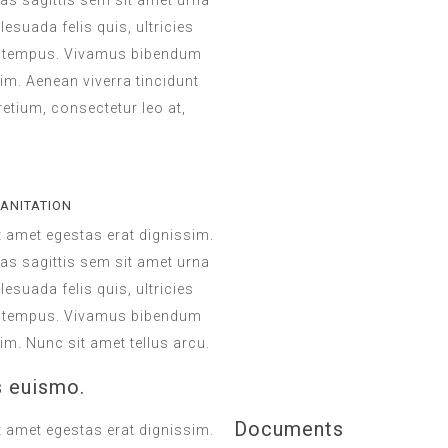
Cras sagittis sem sit amet urna
esuada felis quis, ultricies
lla tempus. Vivamus bibendum
im. Aenean viverra tincidunt
retium, consectetur leo at,
SANITATION
it amet egestas erat dignissim.
Cras sagittis sem sit amet urna
esuada felis quis, ultricies
lla tempus. Vivamus bibendum
im. Nunc sit amet tellus arcu.
s euismo.
Documents
it amet egestas erat dignissim.