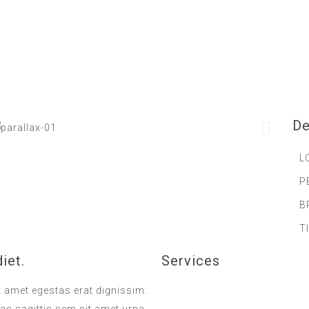
De
L
P
B
T
iet.
Services
it amet egestas erat dignissim.