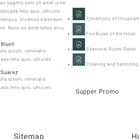
Cras sagittis sem sit amet urna
esuada felis quis, ultricies
Conditions of Hospitali
lla tempus. Vivamus bibendum
im. Nunc sit amet tellus arcu.
Fire Rules of the Hotel
 Blunt
Seasonal Room Rates
lla ipsum, venenatis
da felis quis, ultricies.
Cleaning and Sanitizing
 Suarez
lla ipsum, venenatis
da felis quis, ultricies.
Supper Promo
Sitemap
H